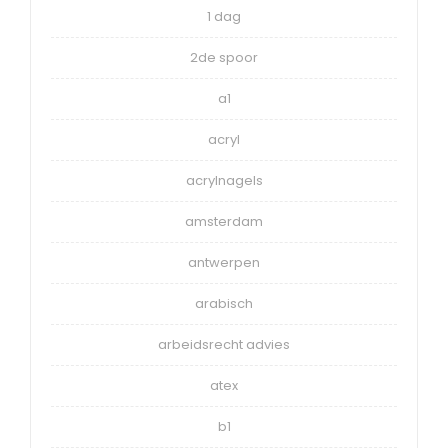
1 dag
2de spoor
a1
acryl
acrylnagels
amsterdam
antwerpen
arabisch
arbeidsrecht advies
atex
b1