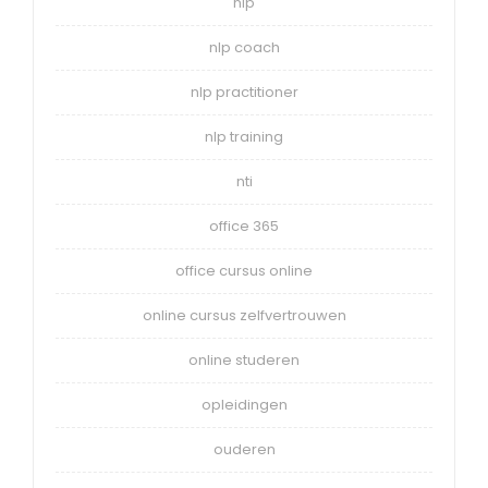
nlp
nlp coach
nlp practitioner
nlp training
nti
office 365
office cursus online
online cursus zelfvertrouwen
online studeren
opleidingen
ouderen