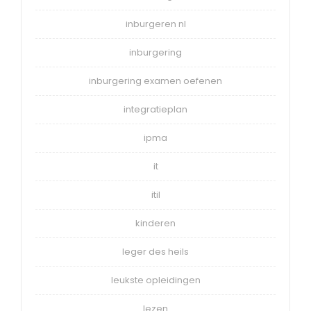
inburgeren nl
inburgering
inburgering examen oefenen
integratieplan
ipma
it
itil
kinderen
leger des heils
leukste opleidingen
lezen