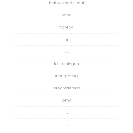
heftruckcertificaat
hond
horeca
hr
ict
ict trainingen
inburgering
integratieplan
ipma
it
itil