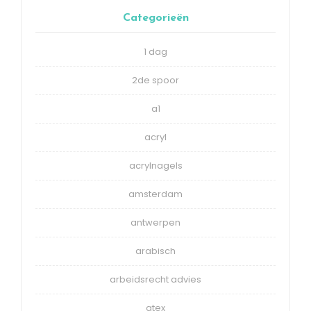
Categorieën
1 dag
2de spoor
a1
acryl
acrylnagels
amsterdam
antwerpen
arabisch
arbeidsrecht advies
atex