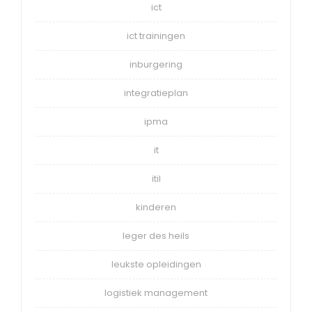
ict
ict trainingen
inburgering
integratieplan
ipma
it
itil
kinderen
leger des heils
leukste opleidingen
logistiek management