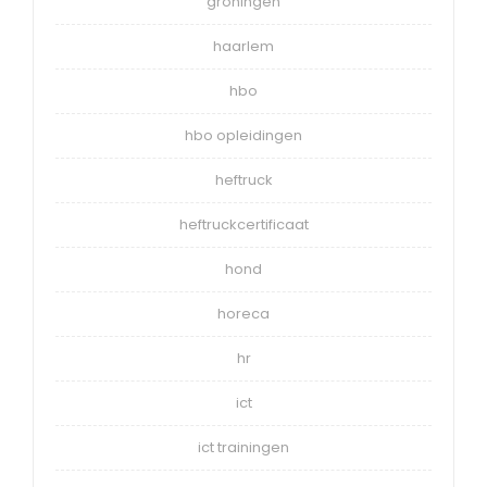
groningen
haarlem
hbo
hbo opleidingen
heftruck
heftruckcertificaat
hond
horeca
hr
ict
ict trainingen