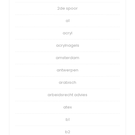
2de spoor
a1
acryl
acrylnagels
amsterdam
antwerpen
arabisch
arbeidsrecht advies
atex
b1
b2