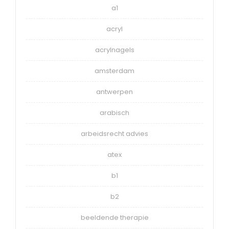
a1
acryl
acrylnagels
amsterdam
antwerpen
arabisch
arbeidsrecht advies
atex
b1
b2
beeldende therapie