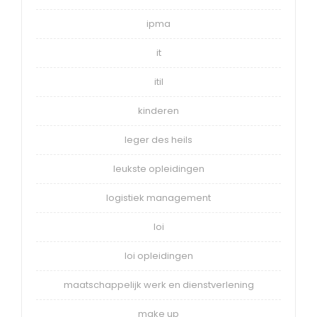
ipma
it
itil
kinderen
leger des heils
leukste opleidingen
logistiek management
loi
loi opleidingen
maatschappelijk werk en dienstverlening
make up