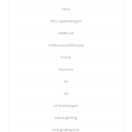
hbo
hbo opleidingen
heftruck
heftruckcertificaat
hond
horeca
hr
ict
ict trainingen
inburgering
integratieplan