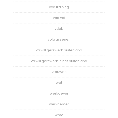
vca training
vca vol
vdab
volwassenen
vrijwilligerswerk buitenland
vrijwilligerswerk in het buitenland
vrouwen
wat
werkgever
werknemer
wmo