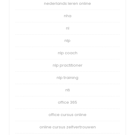
nederlands leren online
nha
nl
nlp
nlp coach
nlp practitioner
nlp training
nti
office 365
office cursus online
online cursus zelfvertrouwen