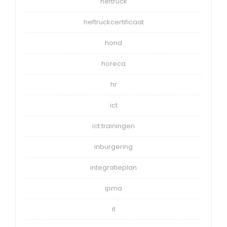
heftruck
heftruckcertificaat
hond
horeca
hr
ict
ict trainingen
inburgering
integratieplan
ipma
it