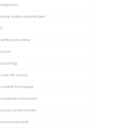
beginners
beste online opleidingen
c1
certificaat online
coach
coaching
code 95 cursus
creatief therapeut
creatieve cursussen
cursus social media
cursusoverzicht