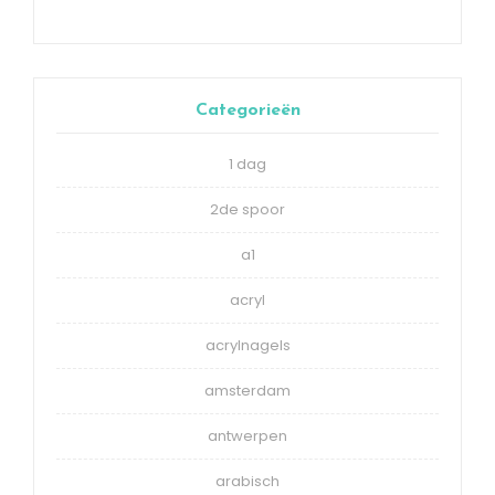
Categorieën
1 dag
2de spoor
a1
acryl
acrylnagels
amsterdam
antwerpen
arabisch