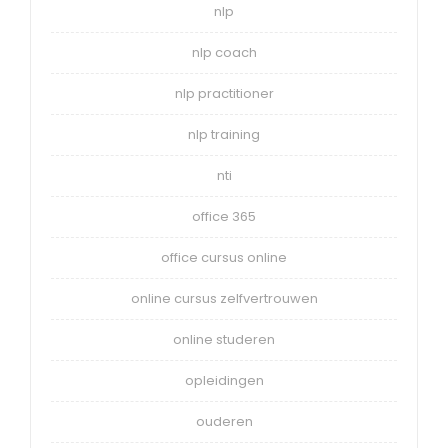
nlp
nlp coach
nlp practitioner
nlp training
nti
office 365
office cursus online
online cursus zelfvertrouwen
online studeren
opleidingen
ouderen