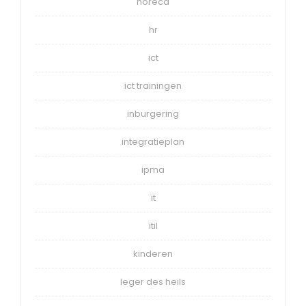
horeca
hr
ict
ict trainingen
inburgering
integratieplan
ipma
it
itil
kinderen
leger des heils