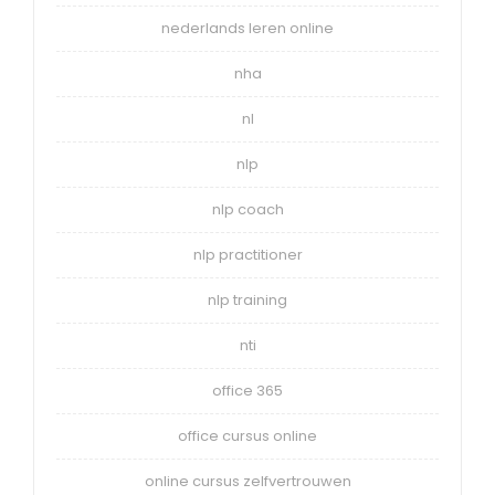
nederlands leren online
nha
nl
nlp
nlp coach
nlp practitioner
nlp training
nti
office 365
office cursus online
online cursus zelfvertrouwen