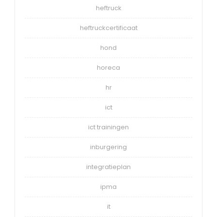
heftruck
heftruckcertificaat
hond
horeca
hr
ict
ict trainingen
inburgering
integratieplan
ipma
it