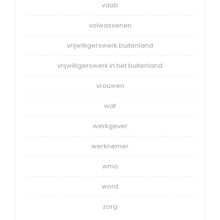
vdab
volwassenen
vrijwilligerswerk buitenland
vrijwilligerswerk in het buitenland
vrouwen
wat
werkgever
werknemer
wmo
word
zorg