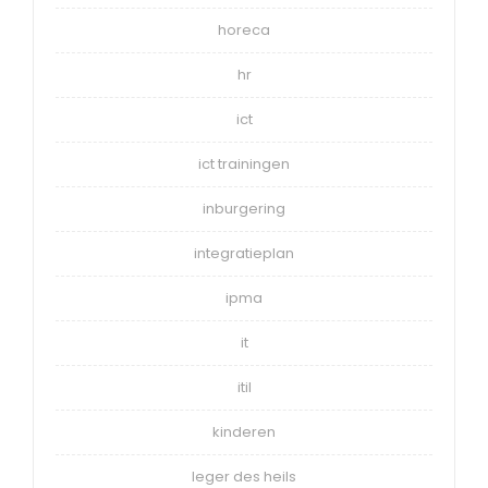
horeca
hr
ict
ict trainingen
inburgering
integratieplan
ipma
it
itil
kinderen
leger des heils