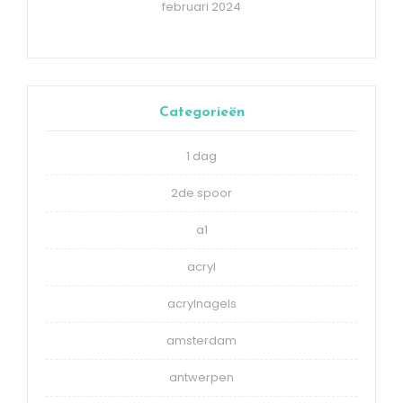
februari 2024
Categorieën
1 dag
2de spoor
a1
acryl
acrylnagels
amsterdam
antwerpen