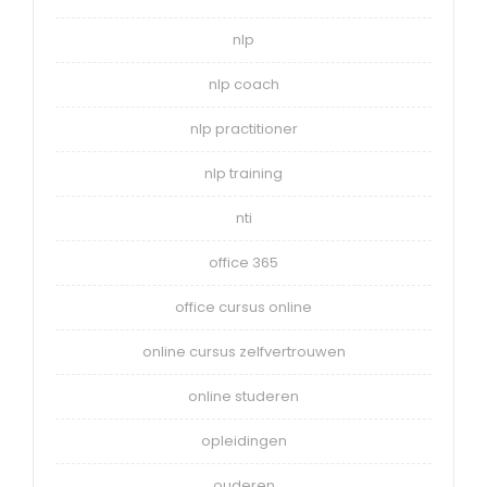
nlp
nlp coach
nlp practitioner
nlp training
nti
office 365
office cursus online
online cursus zelfvertrouwen
online studeren
opleidingen
ouderen